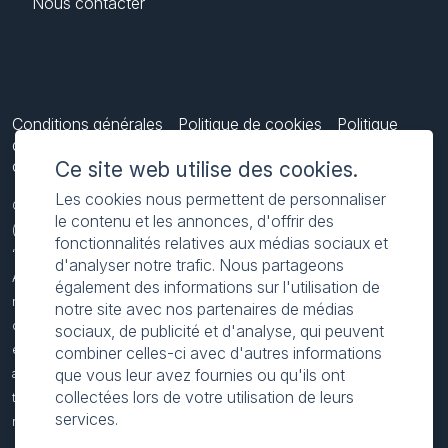
Nous contacter
Conditions générales
Politique de cookies
Politique
de confidentialité
Do Not Sell My Data
L’accessibilité
chez ComplyAdvantage
Ce site web utilise des cookies.
Les cookies nous permettent de personnaliser
ComplyAdvantage is not a consumer reporting agency and the services
le contenu et les annonces, d'offrir des
(and the data provided as part of its services) do not constitute a
fonctionnalités relatives aux médias sociaux et
‘consumer report’ for the purposes of the Federal Fair Credit Reporting
d'analyser notre trafic. Nous partageons
Act (FCRA), 15 U.S.C. sec. 1681 et seq. The data we provide to you may
également des informations sur l'utilisation de
not be used, in whole or in part, to: make any consumer debt collection
notre site avec nos partenaires de médias
decision, establish a consumer’s eligibility for credit, insurance,
sociaux, de publicité et d'analyse, qui peuvent
employment, government benefits, or housing, or for any other purpose
combiner celles-ci avec d'autres informations
que vous leur avez fournies ou qu'ils ont
authorized under the FCRA. If you use any of our services, you agree not
collectées lors de votre utilisation de leurs
to use them, or the data, for any purpose authorized under the FCRA or in
services.
relation to taking an adverse action relating to a consumer application.