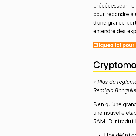
prédécesseur, l
pour répondre à 
d’une grande port
entendre des exp
Cliquez ici pou
Cryptomo
« Plus de réglemen
Remigio Bongulie
Bien qu’une gran
une nouvelle étap
5AMLD introduit 
Une définitio