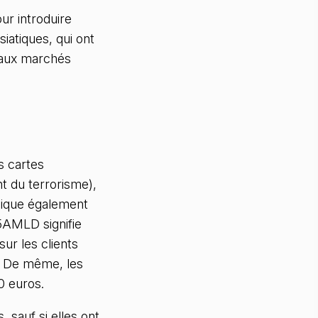
ur introduire
iatiques, qui ont
e aux marchés
s cartes
 du terrorisme),
plique également
 5AMLD signifie
ur les clients
s. De même, les
0 euros.
 sauf si elles ont