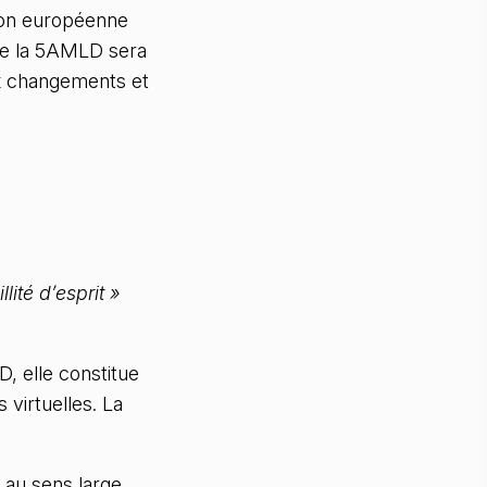
ion européenne
de la 5AMLD sera
ux changements et
lité d’esprit »
, elle constitue
 virtuelles. La
 au sens large