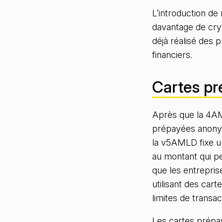
L’introduction de
davantage de cryp
déjà réalisé des 
financiers.
Cartes pr
Après que la 4AML
prépayées anonym
la v5AMLD fixe un
au montant qui pe
que les entrepris
utilisant des car
limites de transa
Les cartes prépay