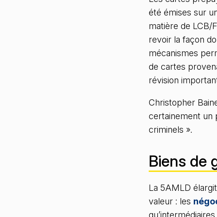
été émises sur un
matière de LCB/FT
revoir la façon d
mécanismes perme
de cartes proven
révision importa
Christopher Baine
certainement un p
criminels ».
Biens de 
La 5AMLD élargit 
valeur : les
négoc
qu’intermédiaires