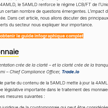
e 4AMLD, le 5AMLD renforce le régime LCB/FT de l’Un
un certain nombre de questions émergentes. L’impact 
ée. Dans cet article, nous allons discuter des principa
erts du secteur nous expliquer leur importance.
r obtenir le guide infographique complet
nnaie
tation crée de la clarté – et la clarté crée de la tranquil
mi – Chief Compliance Officer,
Trade.io
de partie du contenu de la 5AMLD mette à jour la 4AMLD
e législative importante dans le traitement des monnaies
les mesures suivantes :
n juridique de la cryptomonnaie qui peut être considérée