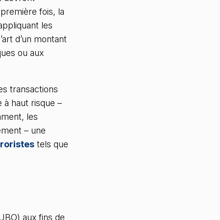
première fois, la
appliquant les
’art d’un montant
iques ou aux
es transactions
 à haut risque –
mment, les
lement – une
roristes
tels que
BO) aux fins de