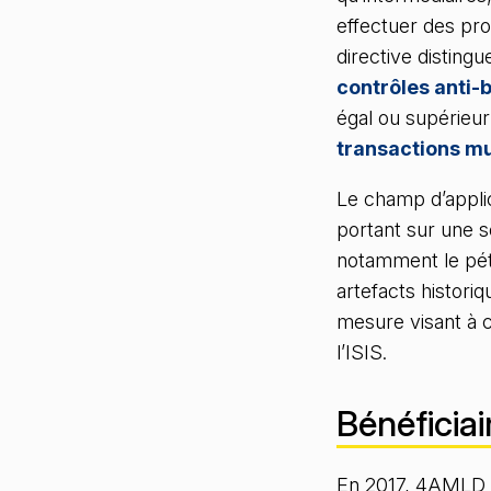
effectuer des proc
directive disting
contrôles anti-
égal ou supérieur
transactions mul
Le champ d’applic
portant sur une 
notamment le pét
artefacts histori
mesure visant à c
l’ISIS.
Bénéficiair
En 2017, 4AMLD a