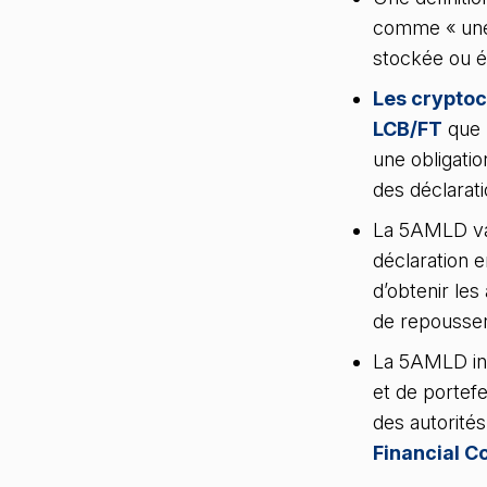
comme « une 
stockée ou 
Les crypto
LCB/FT
que 
une obligatio
des déclarati
La 5AMLD va
déclaration 
d’obtenir les
de repousser 
La 5AMLD int
et de portef
des autorité
Financial C