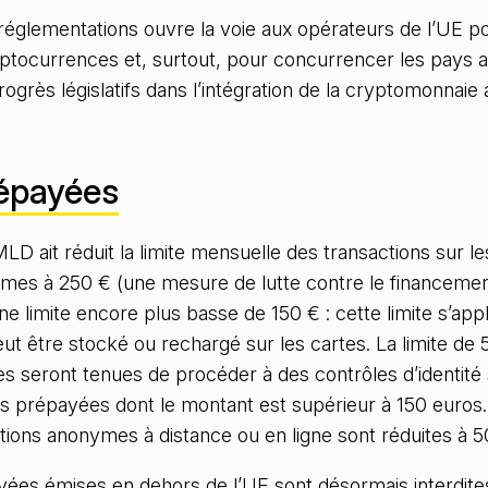
 réglementations ouvre la voie aux opérateurs de l’UE po
tocurrences et, surtout, pour concurrencer les pays as
progrès législatifs dans l’intégration de la cryptomonnai
épayées
D ait réduit la limite mensuelle des transactions sur le
es à 250 € (une mesure de lutte contre le financement
e limite encore plus basse de 150 € : cette limite s’ap
ut être stocké ou rechargé sur les cartes. La limite de
es seront tenues de procéder à des contrôles d’identité s
tes prépayées dont le montant est supérieur à 150 euro
ctions anonymes à distance ou en ligne sont réduites à 5
ées émises en dehors de l’UE sont désormais interdites,