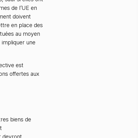
ormes de l’UE en
ement doivent
ettre en place des
ectuées au moyen
 impliquer une
ective est
ons offertes aux
tres biens de
t
t devront