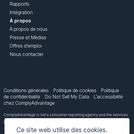
Rapports
Intégration
À propos
À propos de nous
Presse et Médias
Offres d’emploi
Nous contacter
Conditions générales
Politique de cookies
Politique
de confidentialité
Do Not Sell My Data
L’accessibilité
chez ComplyAdvantage
ComplyAdvantage is not a consumer reporting agency and the services
(and the data provided as part of its services) do not constitute a
Ce site web utilise des cookies.
‘consumer report’ for the purposes of the Federal Fair Credit Reporting