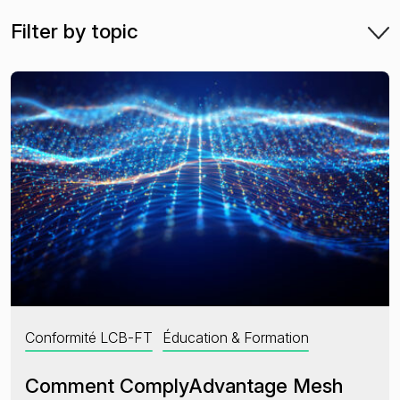
Filter by topic
Sanctions et listes de surveillance
PPE et proches associés
Presse négative
L’état de la criminalité financière en 2025
Conformité LCB-FT
Éducation & Formation
Comment ComplyAdvantage Mesh