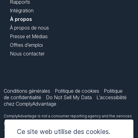
Rapports
Intégration
À propos
À propos de nous
Presse et Médias
Offres d’emploi
Nous contacter
Conditions générales
Politique de cookies
Politique
de confidentialité
Do Not Sell My Data
L’accessibilité
chez ComplyAdvantage
ComplyAdvantage is not a consumer reporting agency and the services
(and the data provided as part of its services) do not constitute a
Ce site web utilise des cookies.
‘consumer report’ for the purposes of the Federal Fair Credit Reporting