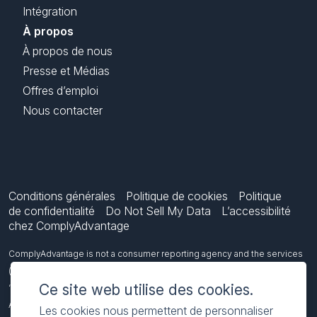
Intégration
À propos
À propos de nous
Presse et Médias
Offres d’emploi
Nous contacter
Conditions générales
Politique de cookies
Politique
de confidentialité
Do Not Sell My Data
L’accessibilité
chez ComplyAdvantage
ComplyAdvantage is not a consumer reporting agency and the services
(and the data provided as part of its services) do not constitute a
Ce site web utilise des cookies.
‘consumer report’ for the purposes of the Federal Fair Credit Reporting
Act (FCRA), 15 U.S.C. sec. 1681 et seq. The data we provide to you may
Les cookies nous permettent de personnaliser