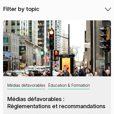
Filter by topic
Sanctions et listes de surveillance
PPE et proches associés
Presse négative
L’état de la criminalité financière en 2025
Médias défavorables
Éducation & Formation
Médias défavorables :
Règlementations et recommandations