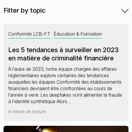
Filter by topic
Sanctions et listes de surveillance
PPE et proches associés
Presse négative
Conformité LCB-FT
Éducation & Formation
Les 5 tendances à surveiller en 2023
L’état de la criminalité financière en 2025
en matière de criminalité financière
À l’aube de 2023, notre équipe chargée des affaires
réglementaires explore certaines des tendances
auxquelles les équipes Conformité des établissements
financiers devraient être confrontées au cours de
l’année à venir. Les deepfakes vont alimenter la fraude
à l’identité synthétique Alors…
6 minute de lecture