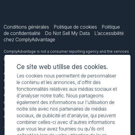
Conditions générales
Politique de cookies
Politique
de confidentialité
Do Not Sell My Data
L’accessibilité
chez ComplyAdvantage
ComplyAdvantage is not a consumer reporting agency and the services
(and the data provided as part of its services) do not constitute a
Ce site web utilise des cookies.
‘consumer report’ for the purposes of the Federal Fair Credit Reporting
Act (FCRA), 15 U.S.C. sec. 1681 et seq. The data we provide to you may
Les cookies nous permettent de personnaliser
not be used, in whole or in part, to: make any consumer debt collection
le contenu et les annonces, d'offrir des
decision, establish a consumer’s eligibility for credit, insurance,
fonctionnalités relatives aux médias sociaux et
d'analyser notre trafic. Nous partageons
employment, government benefits, or housing, or for any other purpose
également des informations sur l'utilisation de
authorized under the FCRA. If you use any of our services, you agree not
notre site avec nos partenaires de médias
to use them, or the data, for any purpose authorized under the FCRA or in
sociaux, de publicité et d'analyse, qui peuvent
relation to taking an adverse action relating to a consumer application.
combiner celles-ci avec d'autres informations
que vous leur avez fournies ou qu'ils ont
Tous les noms inclus sur cette page sont fictifs et ont pour but de